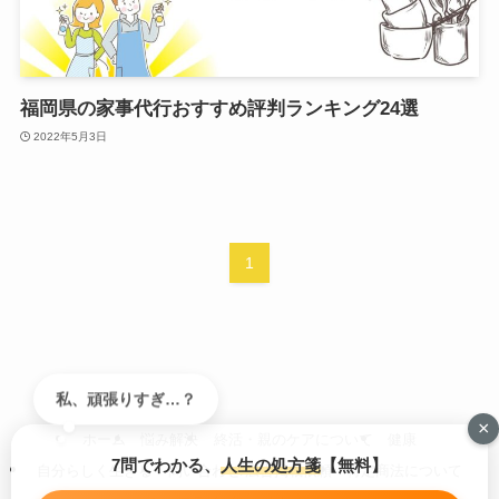
福岡県の家事代行おすすめ評判ランキング24選
2022年5月3日
1
私、頑張りすぎ…？
×
ホーム
悩み解決
終活・親のケアについて
健康
7問でわかる、
人生の処方箋
【無料】
自分らしく生きる
問い合わせ/広告掲載依頼
特定商法について