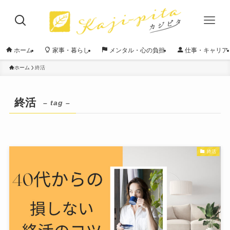
ホーム
家事・暮らし
メンタル・心の負担
仕事・キャリア
ホーム
終活
終活
– tag –
終活