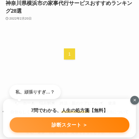
神奈川県横浜市の家事代行サービスおすすめランキン
グ28選
2022年2月20日
1
私、頑張りすぎ…？
×
ホーム
悩み解決
終活・親のケアについて
健康
7問でわかる、
人生の処方箋
【無料】
自分らしく生きる
問い合わせ/広告掲載依頼
特定商法について
プライバシーポリシー
診断スタート ＞
©
心・家事・仕事・終活・健康をまるごとサポート.